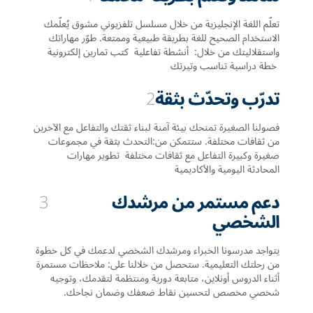
تعلّم اللغة الإنجليزية من خلال مسلسل تلفزيوني مشوق يُعلّمك
الاستخدام الصحيح للغة بطريقة طبيعية وممتعة. طوّر مهاراتك
واستقلاليتك من خلال: أنشطة تفاعلية كتب تمارين إلكترونية
خطة دراسية تناسب وتيرتك
تدرّب وتحدّث بثقة
2
فصولنا الصغيرة تمنحك بيئة آمنة لبناء ثقتك والتفاعل مع الآخرين
من ثقافات مختلفة. ستتمكن من:التحدث بثقة في مجموعات
صغيرة وكبيرة التفاعل مع ثقافات مختلفة تطوير مهارات
المحادثة اليومية والأكاديمية
دعم مستمر من مرشدك
3
الشخصي
يتواجد مدرسونا الخبراء ومرشدك الشخصي لدعمك في كل خطوة
من رحلتك التعليمية. ستحصل من خلالنا على: ملاحظات مستمرة
أثناء الدروس أونلاين، متابعة دورية ومنتظمة لتقدمك، وتوجيه
شخصي مخصص لتحسين نقاط ضعفك وضمان نجاحك.